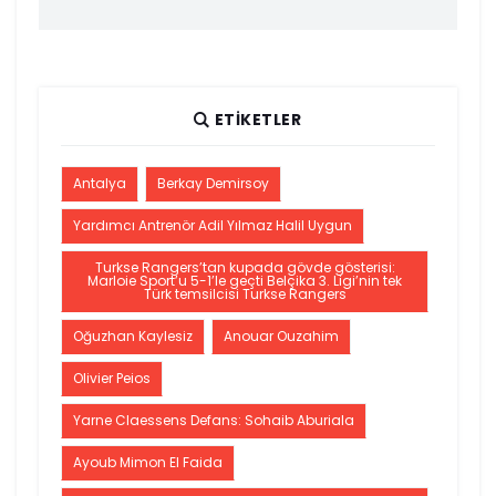
ETIKETLER
Antalya
Berkay Demirsoy
Yardımcı Antrenör Adil Yılmaz Halil Uygun
Turkse Rangers’tan kupada gövde gösterisi:
Marloie Sport’u 5-1’le geçti Belçika 3. Ligi’nin tek
Türk temsilcisi Turkse Rangers
Oğuzhan Kaylesiz
Anouar Ouzahim
Olivier Peios
Yarne Claessens Defans: Sohaib Aburiala
Ayoub Mimon El Faida