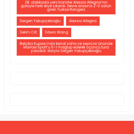
28. dakikada yeni transfer Alessio Allegria’nın
golüyle farkı ikiye çıkardı. Devre arasına 2-0 üstün
giren Turkse Rangers
Sergen Yakupçebioğlu
Alessio Allegria
Selim Cilt
Edwin Wang
Belçika Kupası’nda kendi saha ve seyircisi önünde
Marloie Sport’u 5-1 mağlup ederek üçüncü tura
yükseldi. Maçta Sergen Yakupçebioğlu