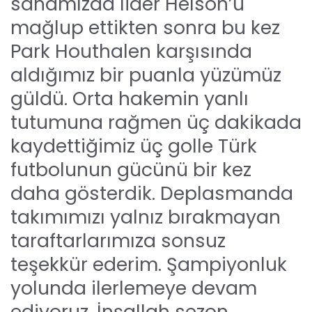
sahamızda lider Helson’u
mağlup ettikten sonra bu kez
Park Houthalen karşısında
aldığımız bir puanla yüzümüz
güldü. Orta hakemin yanlı
tutumuna rağmen üç dakikada
kaydettiğimiz üç golle Türk
futbolunun gücünü bir kez
daha gösterdik. Deplasmanda
takımımızı yalnız bırakmayan
taraftarlarımıza sonsuz
teşekkür ederim. Şampiyonluk
yolunda ilerlemeye devam
ediyoruz. İnşallah sezon