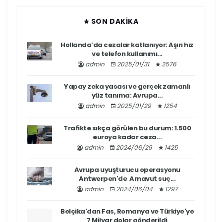
SON DAKIKA
Hollanda’da cezalar katlanıyor: Aşırı hız
ve telefon kullanımı...
admin
2025/01/31
2576
Yapay zeka yasası ve gerçek zamanlı
yüz tanıma: Avrupa...
admin
2025/01/29
1254
Trafikte sıkça görülen bu durum: 1.500
euroya kadar ceza...
admin
2024/06/29
1425
Avrupa uyuşturucu operasyonu
Antwerpen'de Arnavut suç...
admin
2024/06/04
1297
Belçika'dan Fas, Romanya ve Türkiye'ye
7 Milyar dolar gönderildi