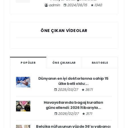
admin
2024/06/15
1340
ÖNE ÇIKAN VIDEOLAR
POPÜLER
ÖNE ÇIKANLAR
RASTGELE
Dünyanın en iyi doktorlarına sahip 15
ülke belli oldu:...
2025/03/27
3671
Havayollarında bagaj kuralları
güncellendi: 2026 İtibarıyla...
2026/02/07
3171
Belçika nüfusunun yüzde 36’sı yabancı