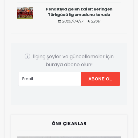
Penaltıyla gelen zafer: Beringen
Türkgücü lig umudunu korudu
2025/04/17
2260
İlginç şeyler ve güncellemeler için
buraya abone olun!
K
ÖNE ÇIKANLAR