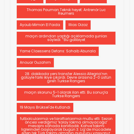
Thomas Pauman Teknik heyet: Antrenör Luc
Reumers
Ayoub Mimon El Faida
Illias Oizaz
maçın ardından yaptığı açıklamada şunları
söyledi: “Bu galibiyet
Yarne Claessens Defans: Sohaib Aburiala
Anouar Ouzahim
28. dakikada yeni transfer Alessio Allegria’nın
golüyle farkı ikiye çıkardı. Devre arasına 2-0 üstün
giren Turkse Rangers
maçın skorunu 5-1 olarak ilan etti. Bu sonuçla
Turkse Rangers
19 Mayıs Brüksel'de Kutlandı
futbolcularımızı ve taraftarlarımızı mutlu etti. Sezon
öncesi verdiğimiz ‘kolay lokma olmayacağız’
mesajını sahada kanıtladık. Kahve takımı
liglerinden başlayarak bugün 3. Lig’de mücadele
eden tek Türk takımı olmanın gururunu yaşıyoruz.