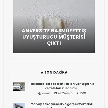
A
ANVERS’TE BAŞMÜFETTIŞ
YA
UYUŞTURUCU MÜŞTERISI
ÇIKTI
SON DAKIKA
Hollanda’da cezalar katlanıyor: Aşırı hız
ve telefon kullanımı...
admin
2025/01/31
2581
Yapay zeka yasası ve gerçek zamanlı