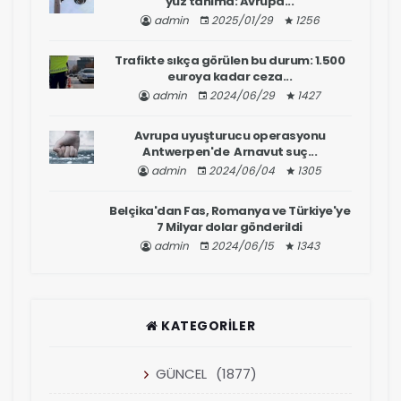
yüz tanıma: Avrupa...
admin
2025/01/29
1256
Trafikte sıkça görülen bu durum: 1.500
euroya kadar ceza...
admin
2024/06/29
1427
Avrupa uyuşturucu operasyonu
Antwerpen'de Arnavut suç...
admin
2024/06/04
1305
Belçika'dan Fas, Romanya ve Türkiye'ye
7 Milyar dolar gönderildi
admin
2024/06/15
1343
KATEGORILER
GÜNCEL
(1877)