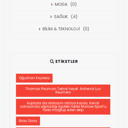
MODA
(0)
SAĞLIK
(4)
BİLİM & TEKNOLOJİ
(0)
ETIKETLER
Oğuzhan Kaylesiz
Thomas Pauman Teknik heyet: Antrenör Luc
Reumers
kupada da iddiasını ortaya koydu. Kendi
sahasında ağırladığı ligdeki rakibi Marloie Sport’u
farklı mağlup eden ekip
Illias Oizaz