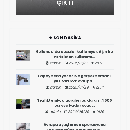
ÇIKTI
SON DAKIKA
Hollanda’da cezalar katlanıyor: Aşırı hız
ve telefon kullanımı...
admin
2025/01/31
2578
Yapay zeka yasası ve gerçek zamanlı
yüz tanıma: Avrupa...
admin
2025/01/29
1254
Trafikte sıkça görülen bu durum: 1.500
euroya kadar ceza...
admin
2024/06/29
1426
Avrupa uyuşturucu operasyonu
Antwerpen'de Arnavut suç...