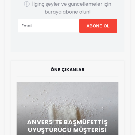
İlginç şeyler ve güncellemeler için
buraya abone olun!
K
ÖNE ÇIKANLAR
A
ANVERS’TE BAŞMÜFETTIŞ
YA
UYUŞTURUCU MÜŞTERISI