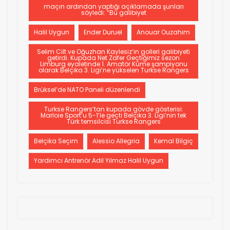
maçın ardından yaptığı açıklamada şunları
söyledi: “Bu galibiyet
Halil Uygun
Ender Duruel
Anouar Ouzahim
Selim Cilt ve Oğuzhan Kaylesiz’in golleri galibiyeti
getirdi. Kupada Net Zafer Geçtiğimiz sezon
Limburg eyaletinde 1. Amatör Küme şampiyonu
olarak Belçika 3. Ligi’ne yükselen Turkse Rangers
Brüksel’de NATO Paneli düzenlendi
Turkse Rangers’tan kupada gövde gösterisi:
Marloie Sport’u 5-1’le geçti Belçika 3. Ligi’nin tek
Türk temsilcisi Turkse Rangers
Belçika Seçim
Alessio Allegria
Kemal Bilgiç
Yardımcı Antrenör Adil Yılmaz Halil Uygun