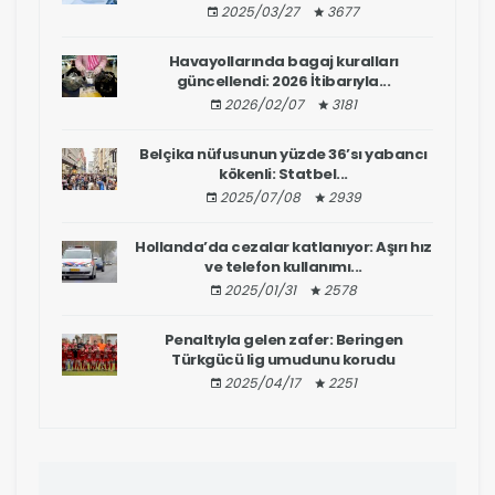
2025/03/27
3677
Havayollarında bagaj kuralları
güncellendi: 2026 İtibarıyla...
2026/02/07
3181
Belçika nüfusunun yüzde 36’sı yabancı
kökenli: Statbel...
2025/07/08
2939
Hollanda’da cezalar katlanıyor: Aşırı hız
ve telefon kullanımı...
2025/01/31
2578
Penaltıyla gelen zafer: Beringen
Türkgücü lig umudunu korudu
2025/04/17
2251