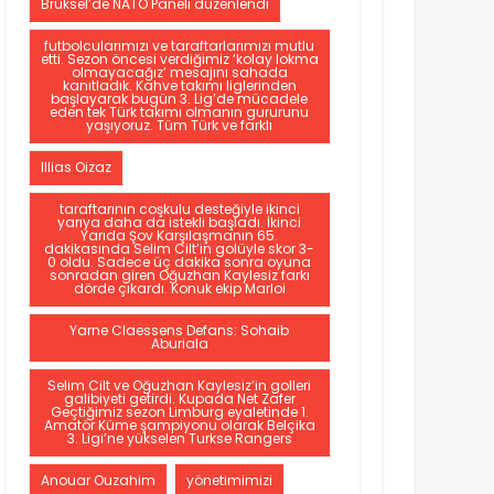
Brüksel’de NATO Paneli düzenlendi
futbolcularımızı ve taraftarlarımızı mutlu
etti. Sezon öncesi verdiğimiz ‘kolay lokma
olmayacağız’ mesajını sahada
kanıtladık. Kahve takımı liglerinden
başlayarak bugün 3. Lig’de mücadele
eden tek Türk takımı olmanın gururunu
yaşıyoruz. Tüm Türk ve farklı
Illias Oizaz
taraftarının coşkulu desteğiyle ikinci
yarıya daha da istekli başladı. İkinci
Yarıda Şov Karşılaşmanın 65.
dakikasında Selim Cilt’in golüyle skor 3-
0 oldu. Sadece üç dakika sonra oyuna
sonradan giren Oğuzhan Kaylesiz farkı
dörde çıkardı. Konuk ekip Marloi
Yarne Claessens Defans: Sohaib
Aburiala
Selim Cilt ve Oğuzhan Kaylesiz’in golleri
galibiyeti getirdi. Kupada Net Zafer
Geçtiğimiz sezon Limburg eyaletinde 1.
Amatör Küme şampiyonu olarak Belçika
3. Ligi’ne yükselen Turkse Rangers
Anouar Ouzahim
yönetimimizi