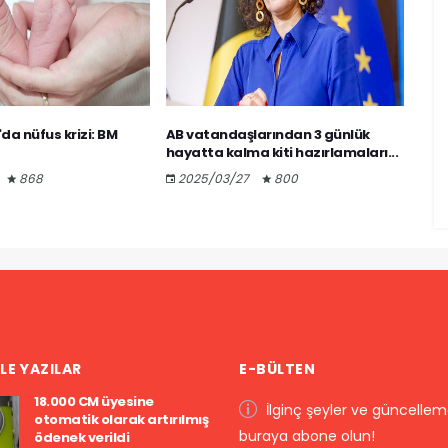
da nüfus krizi: BM
AB vatandaşlarından 3 günlük
Lim
hayatta kalma kiti hazırlamaları...
ırkç
868
2025/03/27
800
20
LE YAZILAR
E-BÜLTEN
18.000 CM üyesine
İlginç şeyler ve güncelleme
otomatik olarak artırılmış
buraya abone olun!
ödenek verildi