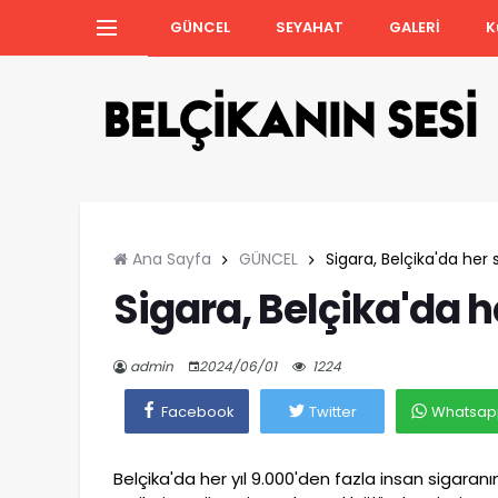
GÜNCEL
SEYAHAT
GALERİ
K
Ana Sayfa
GÜNCEL
Sigara, Belçika'da her 
Sigara, Belçika'da h
admin
2024/06/01
1224
Facebook
Twitter
Whatsap
Belçika'da her yıl 9.000'den fazla insan sigaran