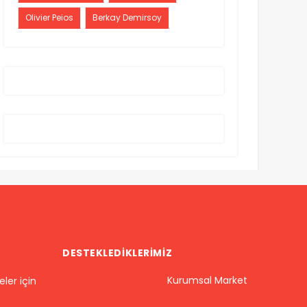
Olivier Peios
Berkay Demirsoy
burg’da futbol sahalarında
Doğu Avrupa'da nüfus krizi: BM
ılık alarmı: 2025’te...
uyardı
26/01/16
604
2025/03/28
868
DESTEKLEDIKLERIMIZ
Kurumsal Market
ler için