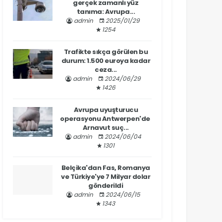
gerçek zamanlı yüz
tanıma: Avrupa...
admin
2025/01/29
1254
Trafikte sıkça görülen bu
durum: 1.500 euroya kadar
ceza...
admin
2024/06/29
1426
Avrupa uyuşturucu
operasyonu Antwerpen'de
Arnavut suç...
admin
2024/06/04
1301
Belçika'dan Fas, Romanya
ve Türkiye'ye 7 Milyar dolar
gönderildi
admin
2024/06/15
1343