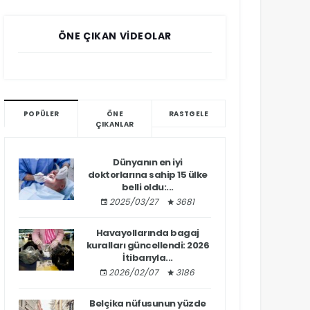
ÖNE ÇIKAN VIDEOLAR
POPÜLER
ÖNE
RASTGELE
ÇIKANLAR
Dünyanın en iyi
doktorlarına sahip 15 ülke
belli oldu:...
2025/03/27
3681
Havayollarında bagaj
kuralları güncellendi: 2026
İtibarıyla...
2026/02/07
3186
Belçika nüfusunun yüzde