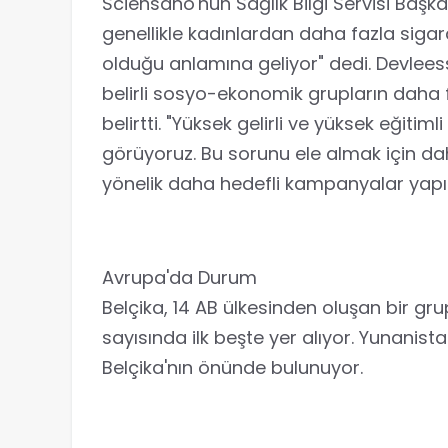
Sciensano'nun Sağlık Bilgi Servisi Başk
genellikle kadınlardan daha fazla siga
olduğu anlamına geliyor" dedi. Devleess
belirli sosyo-ekonomik grupların daha 
belirtti. "Yüksek gelirli ve yüksek eğitiml
görüyoruz. Bu sorunu ele almak için 
yönelik daha hedefli kampanyalar yapıla
Avrupa'da Durum
Belçika, 14 AB ülkesinden oluşan bir gru
sayısında ilk beşte yer alıyor. Yunanis
Belçika'nın önünde bulunuyor.