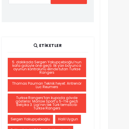
ETIKETLER
5. dakikada Sergen Yakupçebioğlu’nun
kafa golüyle öne geçti. İlk yarı boyunca
oyunun kontrolünü elinde tutan Turkse
Rangers
Thomas Pauman Teknik heyet: Antrenör
Luc Reumers
Turkse Rangers’tan kupada gövde
gösterisi: Marloie Sport’u 5-1’le geçti
Belçika 3. Ligi’nin tek Türk temsilcisi
Turkse Rangers
Sergen Yakupçebioğlu
Halil Uygun