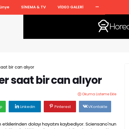
ünye
SİNEMA & TV
VİDEO GALERİ
saat bir can alıyor
er saat bir can alıyor
Okuma Listeme Ekle
p
Linkedin
Pinterest
VKontakte
ın etkilerinden dolayı hayatını kaybediyor. Sciensano'nun