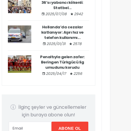
36’sı yabancı kökenli:
Statbel...
2025/07/08
2942
Hollanda’da cezalar
katlanıyor: Aşırı hız ve
telefon kullanımı...
2025/01/31
2578
Penaltıyla gelen zafer:
Beringen Türkgücü lig
umudunu korudu
2025/04/17
2256
İlginç şeyler ve güncellemeler
için buraya abone olun!