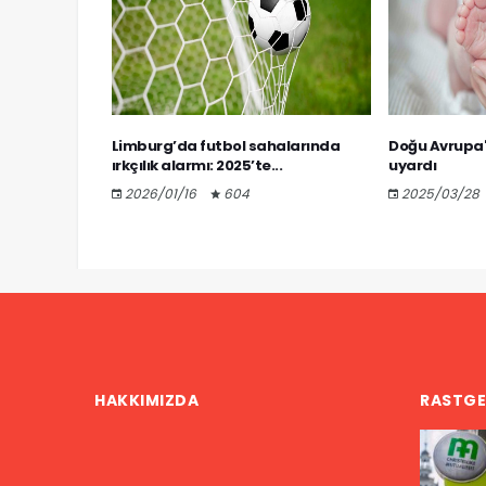
3 günlük
Limburg’da futbol sahalarında
Doğu Avrupa'
ırlamaları...
ırkçılık alarmı: 2025’te...
uyardı
2026/01/16
604
2025/03/28
HAKKIMIZDA
RASTGE