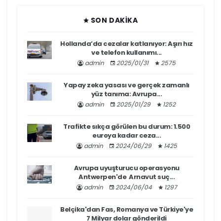
SON DAKIKA
Hollanda’da cezalar katlanıyor: Aşırı hız
ve telefon kullanımı...
admin
2025/01/31
2575
Yapay zeka yasası ve gerçek zamanlı
yüz tanıma: Avrupa...
admin
2025/01/29
1252
Trafikte sıkça görülen bu durum: 1.500
euroya kadar ceza...
admin
2024/06/29
1425
Avrupa uyuşturucu operasyonu
Antwerpen'de Arnavut suç...
admin
2024/06/04
1297
Belçika'dan Fas, Romanya ve Türkiye'ye
7 Milyar dolar gönderildi