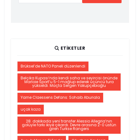
ETIKETLER
Brüksel’de NATO Paneli düzenlendi
Belçika Kupası’nda kendi saha ve seyircisi önünde
Marloie Sport’u 5-1 mağlup ederek üçüncü tura
yükseldi. Maçta Sergen Yakupçebioğlu
Yarne Claessens Defans: Sohaib Aburiala
uçak kaza
28. dakikada yeni transfer Alessio Allegria’nın
golüyle farkı ikiye çıkardı. Devre arasına 2-0 üstün
giren Turkse Rangers