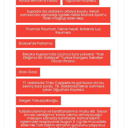
Ayoub Mimon El Faida
Oğuzhan Kaylesiz
kupada da iddiasını ortaya koydu. Kendi
sahasında ağırladığı ligdeki rakibi Marloie Sport’u
farklı mağlup eden ekip
Thomas Pauman Teknik heyet: Antrenör Luc
Reumers
Brüksel'de Patlama
Belçika Kupası’nda üçüncü tura yükseldi. “Hak
Ettiğimiz Bir Galibiyet” Turkse Rangers Sekreteri
Özcan Pınarcı
Illias Oizaz
71. dakikada Théo Cappelle ile gol bulsa da bu
sevinç kısa sürdü. 78. dakikada tekrar sahneye
çıkan Oğuzhan Kaylesiz
Sergen Yakupçebioğlu
futbolcularımızı ve taraftarlarımızı mutlu etti. Sezon
öncesi verdiğimiz ‘kolay lokma olmayacağız’
mesajını sahada kanıtladık. Kahve takımı
liglerinden başlayarak bugün 3. Lig’de mücadele
eden tek Türk takımı olmanın gururunu yaşıyoruz.