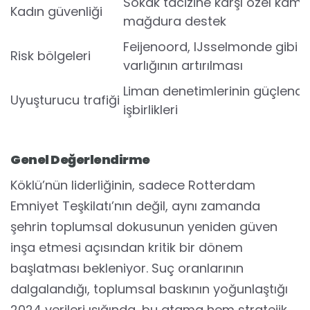
Sokak tacizine karşı özel kamp
Kadın güvenliği
mağdura destek
Feijenoord, IJsselmonde gibi s
Risk bölgeleri
varlığının artırılması
Liman denetimlerinin güçlendiri
Uyuşturucu trafiği
işbirlikleri
Genel Değerlendirme
Köklü’nün liderliğinin, sadece Rotterdam
Emniyet Teşkilatı’nın değil, aynı zamanda
şehrin toplumsal dokusunun yeniden güven
inşa etmesi açısından kritik bir dönem
başlatması bekleniyor. Suç oranlarının
dalgalandığı, toplumsal baskının yoğunlaştığı
2024 verileri ışığında, bu atama hem stratejik