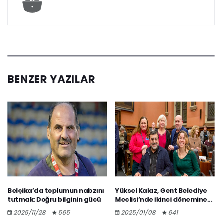
BENZER YAZILAR
Belçika’da toplumun nabzını
Yüksel Kalaz, Gent Belediye
tutmak: Doğru bilginin gücü
Meclisi’nde ikinci dönemine...
2025/11/28
565
2025/01/08
641