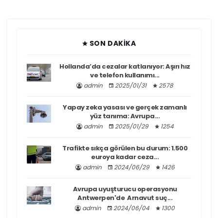
SON DAKIKA
Hollanda’da cezalar katlanıyor: Aşırı hız
ve telefon kullanımı...
admin
2025/01/31
2578
Yapay zeka yasası ve gerçek zamanlı
yüz tanıma: Avrupa...
admin
2025/01/29
1254
Trafikte sıkça görülen bu durum: 1.500
euroya kadar ceza...
admin
2024/06/29
1426
Avrupa uyuşturucu operasyonu
Antwerpen'de Arnavut suç...
admin
2024/06/04
1300