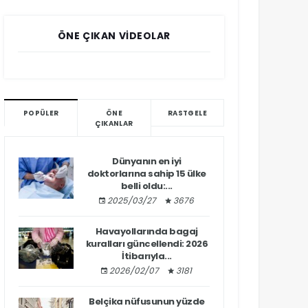
ÖNE ÇIKAN VIDEOLAR
POPÜLER
ÖNE
RASTGELE
ÇIKANLAR
Dünyanın en iyi
doktorlarına sahip 15 ülke
belli oldu:...
2025/03/27
3676
Havayollarında bagaj
kuralları güncellendi: 2026
İtibarıyla...
2026/02/07
3181
Belçika nüfusunun yüzde