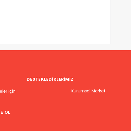
ika’da suçlu çetelerle
Flaman Bölgesi'nde sosyal konu
delede rekor sayıda gizli...
kuralları değişiyor: İş...
25/02/15
637
2025/12/26
497
DESTEKLEDIKLERIMIZ
Kurumsal Market
ler için