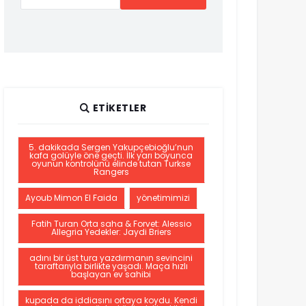
ETIKETLER
5. dakikada Sergen Yakupçebioğlu’nun
kafa golüyle öne geçti. İlk yarı boyunca
oyunun kontrolünü elinde tutan Turkse
Rangers
Ayoub Mimon El Faida
yönetimimizi
Fatih Turan Orta saha & Forvet: Alessio
Allegria Yedekler: Jaydi Briers
adını bir üst tura yazdırmanın sevincini
taraftarıyla birlikte yaşadı. Maça hızlı
başlayan ev sahibi
kupada da iddiasını ortaya koydu. Kendi