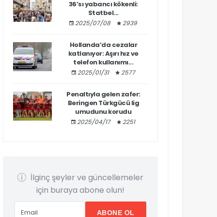
36’sı yabancı kökenli:
Statbel...
2025/07/08
2939
Hollanda’da cezalar
katlanıyor: Aşırı hız ve
telefon kullanımı...
2025/01/31
2577
Penaltıyla gelen zafer:
Beringen Türkgücü lig
umudunu korudu
2025/04/17
2251
İlginç şeyler ve güncellemeler
için buraya abone olun!