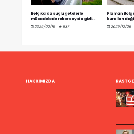
Altı polis
Belçika’da suçlu çetelerle
Flaman Bölge
mücadelede rekor sayıda gizli...
kuralları değiş
2025/02/15
637
2025/12/26
HAKKIMIZDA
RASTGE