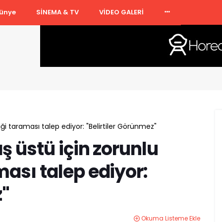
ünye
SİNEMA & TV
VİDEO GALERİ
iği taraması talep ediyor: "Belirtiler Görünmez"
ş üstü için zorunlu
ması talep ediyor:
z"
Okuma Listeme Ekle