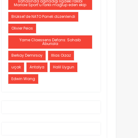
sahasında ağırladığı ligdeki rakibi
Marloie Sport’u farklı mağlup eden ekip
Brüksel’de NATO Paneli düzenlendi
Olivier Peios
Yarne Claessens Defans: Sohaib
Aburiala
Berkay Demirsoy
Illias Oizaz
uçak
Antalya
Halil Uygun
Edwin Wang