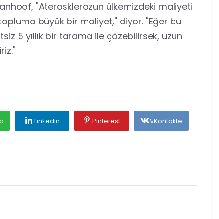
anhoof, "Aterosklerozun ülkemizdeki maliyeti
topluma büyük bir maliyet," diyor. "Eğer bu
iz 5 yıllık bir tarama ile çözebilirsek, uzun
iz."
p
Linkedin
Pinterest
VKontakte