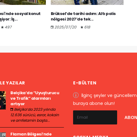
si'nde sosyal konut
Brüksel’de tarihi adım: Altı polis
Belç
iyor: İş...
nölgesi 2027’de tek...
müca
497
2025/07/20
618
20
LE YAZILAR
E-BÜLTEN
Belçika’da “Uyuşturucu
İlginç şeyler ve güncelleme
ve Trafik” alarmları
buraya abone olun!
artıyor
Belçika’da 2023 yılında
12.636 sürücü, esrar, kokain
ve amfetamin başta...
Flaman Bölgesi’nde