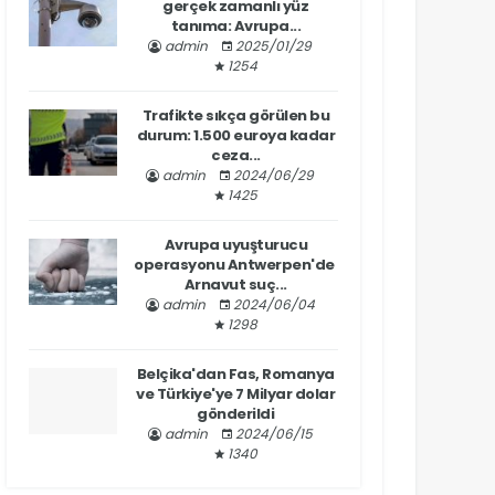
gerçek zamanlı yüz
tanıma: Avrupa...
admin
2025/01/29
1254
Trafikte sıkça görülen bu
durum: 1.500 euroya kadar
ceza...
admin
2024/06/29
1425
Avrupa uyuşturucu
operasyonu Antwerpen'de
Arnavut suç...
admin
2024/06/04
1298
Belçika'dan Fas, Romanya
ve Türkiye'ye 7 Milyar dolar
gönderildi
admin
2024/06/15
1340