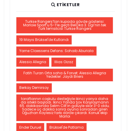
ETIKETLER
Turkse Rangers’tan kupada gövde gösterisi:
Marloie Sport’u 5-1’le geçti Belçika 3. Ligi’nin tek
Türk temsilcisi Turkse Rangers
19 Mayıs Brüksel'de Kutlandı
Yarne Claessens Defans: Sohaib Aburiala
Alessio Allegria
Illias Oizaz
Fatih Turan Orta saha & Forvet: Alessio Allegria
Yedekler: Jaydi Briers
Berkay Demirsoy
taraftarının coşkulu desteğiyle ikinci yarıya daha
da istekli başladı. İkinci Yarıda Şov Karşılaşmanın
65. dakikasında Selim Cilt’in golüyle skor 3-0 oldu.
Sadece üç dakika sonra oyuna sonradan giren
Oğuzhan Kaylesiz farkı dörde çıkardı. Konuk ekip
Marloi
Ender Duruel
Brüksel'de Patlama