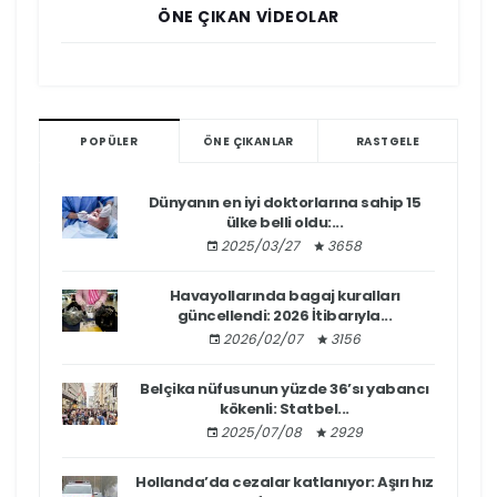
ÖNE ÇIKAN VIDEOLAR
POPÜLER
ÖNE ÇIKANLAR
RASTGELE
Dünyanın en iyi doktorlarına sahip 15
ülke belli oldu:...
2025/03/27
3658
Havayollarında bagaj kuralları
güncellendi: 2026 İtibarıyla...
2026/02/07
3156
Belçika nüfusunun yüzde 36’sı yabancı
kökenli: Statbel...
2025/07/08
2929
Hollanda’da cezalar katlanıyor: Aşırı hız