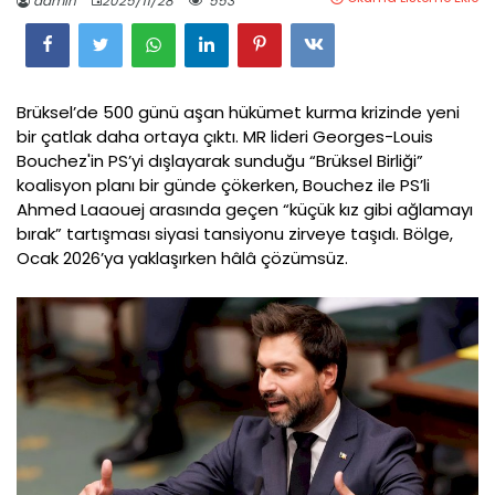
admin
2025/11/28
553
Brüksel’de 500 günü aşan hükümet kurma krizinde yeni
bir çatlak daha ortaya çıktı. MR lideri Georges-Louis
Bouchez'in PS’yi dışlayarak sunduğu “Brüksel Birliği”
koalisyon planı bir günde çökerken, Bouchez ile PS’li
Ahmed Laaouej arasında geçen “küçük kız gibi ağlamayı
bırak” tartışması siyasi tansiyonu zirveye taşıdı. Bölge,
Ocak 2026’ya yaklaşırken hâlâ çözümsüz.