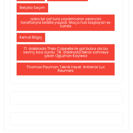
Belçika Seçim
adını bir üst tura yazdırmanın sevincini
taraftarıyla birlikte yaşadı. Maça hızlı başlayan ev
sahibi
Kemal Bilgiç
71. dakikada Théo Cappelle ile gol bulsa da bu
sevinç kısa sürdü. 78. dakikada tekrar sahneye
çıkan Oğuzhan Kaylesiz
Thomas Pauman Teknik heyet: Antrenör Luc
Reumers