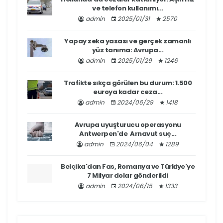
ve telefon kullanımı...
admin
2025/01/31
2570
Yapay zeka yasası ve gerçek zamanlı
yüz tanıma: Avrupa...
admin
2025/01/29
1246
Trafikte sıkça görülen bu durum: 1.500
euroya kadar ceza...
admin
2024/06/29
1418
Avrupa uyuşturucu operasyonu
Antwerpen'de Arnavut suç...
admin
2024/06/04
1289
Belçika'dan Fas, Romanya ve Türkiye'ye
7 Milyar dolar gönderildi
admin
2024/06/15
1333