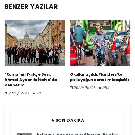
BENZER YAZILAR
"Roma'nın Türkçe Sesi:
Okullar açıldı: Flanders’te
Ahmet Aybar ile İtalya'da
polis yoğun denetim başlattı
Rehberlik...
2025/09/01
555
2025/12/26
711
SON DAKIKA
Hollanda’da cezalar katlanıyor: Aşırı hız