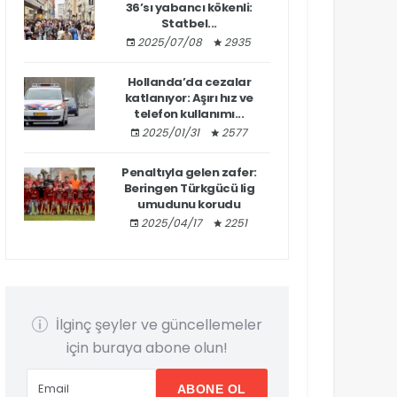
36’sı yabancı kökenli:
Statbel...
2025/07/08
2935
Hollanda’da cezalar
katlanıyor: Aşırı hız ve
telefon kullanımı...
2025/01/31
2577
Penaltıyla gelen zafer:
Beringen Türkgücü lig
umudunu korudu
2025/04/17
2251
İlginç şeyler ve güncellemeler
için buraya abone olun!