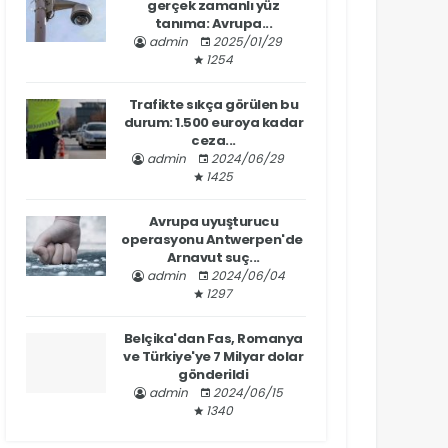
gerçek zamanlı yüz
tanıma: Avrupa...
admin
2025/01/29
1254
Trafikte sıkça görülen bu
durum: 1.500 euroya kadar
ceza...
admin
2024/06/29
1425
Avrupa uyuşturucu
operasyonu Antwerpen'de
Arnavut suç...
admin
2024/06/04
1297
Belçika'dan Fas, Romanya
ve Türkiye'ye 7 Milyar dolar
gönderildi
admin
2024/06/15
1340