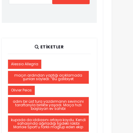
ETIKETLER
Alessio Allegria
maçın ardından yaptığı açıklamada
şunları söyledi: “Bu galibiyet
Olivier Peios
adını bir üst tura yazdırmanın sevincini
taraftarıyla birlikte yaşadı. Maça hızlı
başlayan ev sahibi
kupada da iddiasını ortaya koydu. Kendi
sahasında ağırladığı ligdeki rakibi
Marloie Sport’u farklı mağlup eden ekip