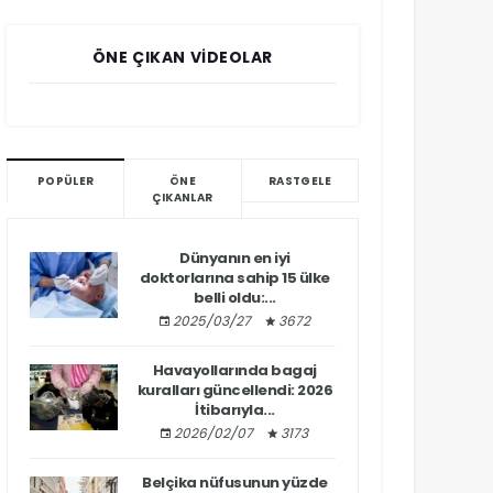
ÖNE ÇIKAN VIDEOLAR
POPÜLER
ÖNE
RASTGELE
ÇIKANLAR
Dünyanın en iyi
doktorlarına sahip 15 ülke
belli oldu:...
2025/03/27
3672
Havayollarında bagaj
kuralları güncellendi: 2026
İtibarıyla...
2026/02/07
3173
Belçika nüfusunun yüzde