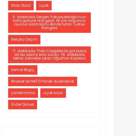
Illias Oizaz
uçak
5. dakikada Sergen Yakupçebioğlu’nun
kafa golüyle öne geçti. İlk yarı boyunca
oyunun kontrolünü elinde tutan Turkse
Rangers
Belçika Seçim
71. dakikada Théo Cappelle ile gol bulsa
da bu sevinç kısa sürdü. 78. dakikada
tekrar sahneye çıkan Oğuzhan Kaylesiz
Kemal Bilgiç
Brüksel’de NATO Paneli düzenlendi
yönetimimizi
uçak kaza
Ender Duruel