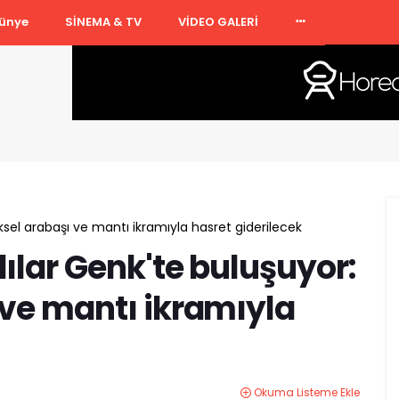
ünye
SİNEMA & TV
VİDEO GALERİ
sel arabaşı ve mantı ikramıyla hasret giderilecek
ılar Genk'te buluşuyor:
 ve mantı ikramıyla
Okuma Listeme Ekle