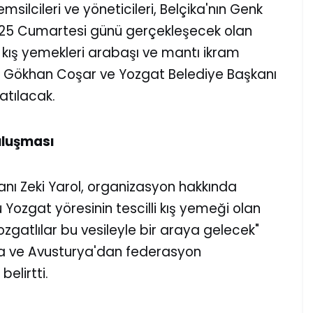
silcileri ve yöneticileri, Belçika'nın Genk
 2025 Cumartesi günü gerçekleşecek olan
kış yemekleri arabaşı ve mantı ikram
nı Gökhan Coşar ve Yozgat Belediye Başkanı
atılacak.
uluşması
anı Zeki Yarol, organizasyon hakkında
ozgat yöresinin tescilli kış yemeği olan
zgatlılar bu vesileyle bir araya gelecek"
da ve Avusturya'dan federasyon
elirtti.