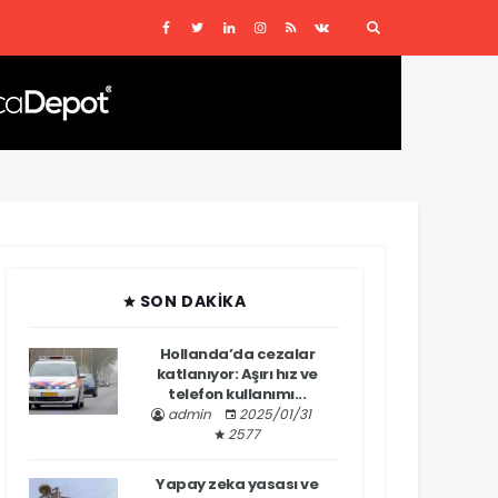
SON DAKIKA
Hollanda’da cezalar
katlanıyor: Aşırı hız ve
telefon kullanımı...
admin
2025/01/31
2577
Yapay zeka yasası ve