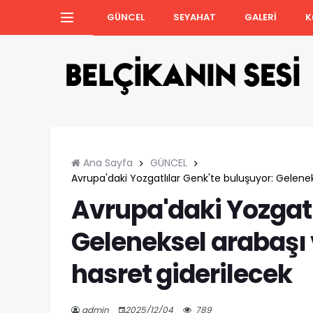
GÜNCEL
SEYAHAT
GALERİ
K
Ana Sayfa
GÜNCEL
Avrupa'daki Yozgatlılar Genk'te buluşuyor: Gelenek
Avrupa'daki Yozgatl
Geleneksel arabaşı
hasret giderilecek
admin
2025/12/04
789