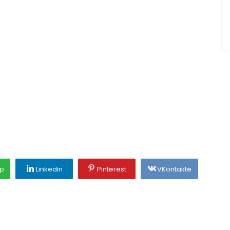
p
Linkedin
Pinterest
VKontakte