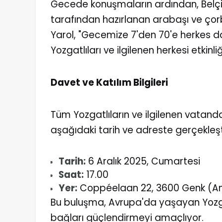
Gecede konuşmaların ardından, Belçik
tarafından hazırlanan arabaşı ve çorb
Yarol, "Gecemize 7'den 70'e herkes da
Yozgatlıları ve ilgilenen herkesi etkinli
Davet ve Katılım Bilgileri
Tüm Yozgatlıların ve ilgilenen vatanda
aşağıdaki tarih ve adreste gerçekleşt
Tarih:
6 Aralık 2025, Cumartesi
Saat:
17.00
Yer:
Coppéelaan 22, 3600 Genk (An
Bu buluşma, Avrupa'da yaşayan Yozga
bağları güçlendirmeyi amaçlıyor.