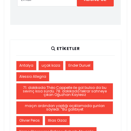
ETIKETLER
Antalya
uçak kaza
Ender Duruel
Alessio Allegria
71. dakikada Théo Cappelle ile gol bulsa da bu
sevinç kısa sürdü. 78. dakikada tekrar sahneye
çıkan Oğuzhan Kaylesiz
maçın ardından yaptığı açıklamada şunları
söyledi: “Bu galibiyet
Olivier Peios
Illias Oizaz