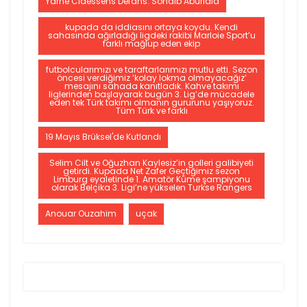
Yarne Claessens Defans: Sohaib Aburiala
kupada da iddiasını ortaya koydu. Kendi
sahasında ağırladığı ligdeki rakibi Marloie Sport’u
farklı mağlup eden ekip
futbolcularımızı ve taraftarlarımızı mutlu etti. Sezon
öncesi verdiğimiz ‘kolay lokma olmayacağız’
mesajını sahada kanıtladık. Kahve takımı
liglerinden başlayarak bugün 3. Lig’de mücadele
eden tek Türk takımı olmanın gururunu yaşıyoruz.
Tüm Türk ve farklı
19 Mayıs Brüksel'de Kutlandı
Selim Cilt ve Oğuzhan Kaylesiz’in golleri galibiyeti
getirdi. Kupada Net Zafer Geçtiğimiz sezon
Limburg eyaletinde 1. Amatör Küme şampiyonu
olarak Belçika 3. Ligi’ne yükselen Turkse Rangers
Anouar Ouzahim
uçak