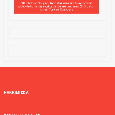
28. dakikada yeni transfer Alessio Allegria’nın
golüyle farkı ikiye çıkardı. Devre arasına 2-0 üstün
giren Turkse Rangers
HAKKIMIZDA
RASTGELE YAZILAR