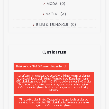
MODA
(0)
SAĞLIK
(4)
BİLİM & TEKNOLOJİ
(0)
ETIKETLER
Brüksel’de NATO Paneli düzenlendi
taraftarının coşkulu desteğiyle ikinci yarıya daha
da istekli başladı. İkinci Yarıda Şov Karşılaşmanın
65. dakikasında Selim Cilt’in golüyle skor 3-0 oldu.
Sadece üç dakika sonra oyuna sonradan giren
Oğuzhan Kaylesiz farkı dörde çıkardı. Konuk ekip
Marloi
71. dakikada Théo Cappelle ile gol bulsa da bu
sevinç kısa sürdü. 78. dakikada tekrar sahneye
çıkan Oğuzhan Kaylesiz