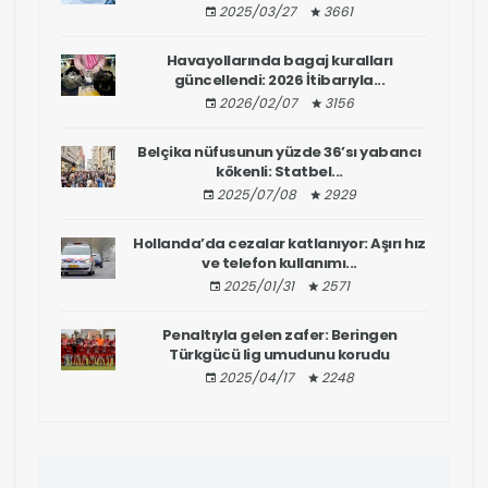
2025/03/27
3661
Havayollarında bagaj kuralları
güncellendi: 2026 İtibarıyla...
2026/02/07
3156
Belçika nüfusunun yüzde 36’sı yabancı
kökenli: Statbel...
2025/07/08
2929
Hollanda’da cezalar katlanıyor: Aşırı hız
ve telefon kullanımı...
2025/01/31
2571
Penaltıyla gelen zafer: Beringen
Türkgücü lig umudunu korudu
2025/04/17
2248