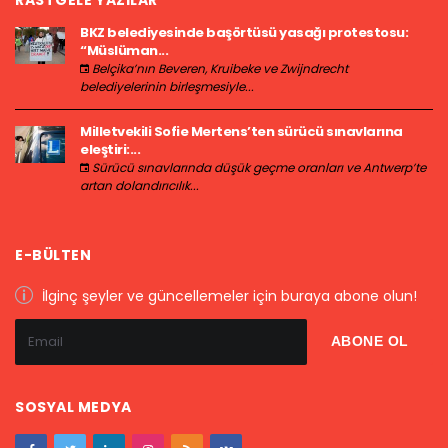
BKZ belediyesinde başörtüsü yasağı protestosu:
“Müslüman...
Belçika’nın Beveren, Kruibeke ve Zwijndrecht
belediyelerinin birleşmesiyle...
Milletvekili Sofie Mertens’ten sürücü sınavlarına
eleştiri:...
Sürücü sınavlarında düşük geçme oranları ve Antwerp’te
artan dolandırıcılık...
E-BÜLTEN
İlginç şeyler ve güncellemeler için buraya abone olun!
SOSYAL MEDYA