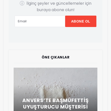
İlginç şeyler ve güncellemeler için
buraya abone olun!
K
ÖNE ÇIKANLAR
A
ANVERS’TE BAŞMÜFETTIŞ
YA
UYUŞTURUCU MÜŞTERISI