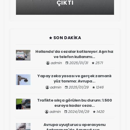
ÇIKTI
SON DAKIKA
Hollanda’da cezalar katlanıyor: Aşırı hız
ve telefon kullanımı...
admin
2025/01/31
2571
Yapay zeka yasası ve gerçek zamanlı
yüz tanıma: Avrupa...
admin
2025/01/29
1246
Trafikte sıkça görülen bu durum: 1.500
euroya kadar ceza...
admin
2024/06/29
1420
Avrupa uyuşturucu operasyonu
Antwerpen'de Arnavut suç...