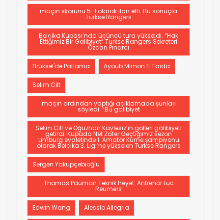
maçın skorunu 5-1 olarak ilan etti. Bu sonuçla
Turkse Rangers
Belçika Kupası’nda üçüncü tura yükseldi. “Hak
Ettiğimiz Bir Galibiyet” Turkse Rangers Sekreteri
Özcan Pınarcı
Brüksel'de Patlama
Ayoub Mimon El Faida
Selim Cilt
maçın ardından yaptığı açıklamada şunları
söyledi: “Bu galibiyet
Selim Cilt ve Oğuzhan Kaylesiz’in golleri galibiyeti
getirdi. Kupada Net Zafer Geçtiğimiz sezon
Limburg eyaletinde 1. Amatör Küme şampiyonu
olarak Belçika 3. Ligi’ne yükselen Turkse Rangers
Sergen Yakupçebioğlu
Thomas Pauman Teknik heyet: Antrenör Luc
Reumers
Edwin Wang
Alessio Allegria