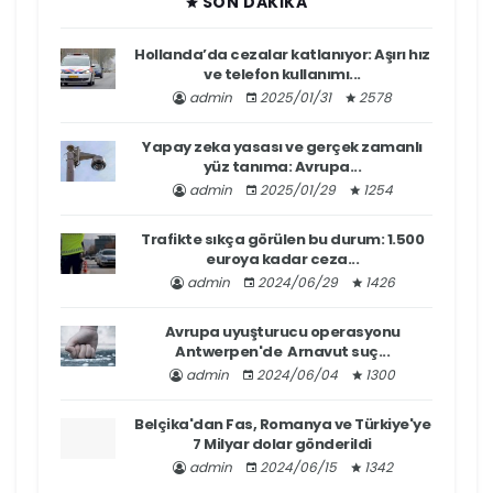
SON DAKIKA
Hollanda’da cezalar katlanıyor: Aşırı hız
ve telefon kullanımı...
admin
2025/01/31
2578
Yapay zeka yasası ve gerçek zamanlı
yüz tanıma: Avrupa...
admin
2025/01/29
1254
Trafikte sıkça görülen bu durum: 1.500
euroya kadar ceza...
admin
2024/06/29
1426
Avrupa uyuşturucu operasyonu
Antwerpen'de Arnavut suç...
admin
2024/06/04
1300
Belçika'dan Fas, Romanya ve Türkiye'ye
7 Milyar dolar gönderildi
admin
2024/06/15
1342