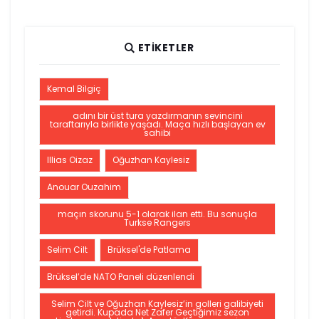
ETIKETLER
Kemal Bilgiç
adını bir üst tura yazdırmanın sevincini
taraftarıyla birlikte yaşadı. Maça hızlı başlayan ev
sahibi
Illias Oizaz
Oğuzhan Kaylesiz
Anouar Ouzahim
maçın skorunu 5-1 olarak ilan etti. Bu sonuçla
Turkse Rangers
Selim Cilt
Brüksel'de Patlama
Brüksel’de NATO Paneli düzenlendi
Selim Cilt ve Oğuzhan Kaylesiz’in golleri galibiyeti
getirdi. Kupada Net Zafer Geçtiğimiz sezon