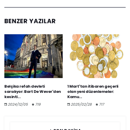
BENZER YAZILAR
Belçika refah devleti
1 Mart'tan itibaren geçerli
sarsılıyor: Bart De Wever'den
olan yeni düzenlemeler:
kesinti...
Kamu...
2024/12/05
719
2025/02/28
717