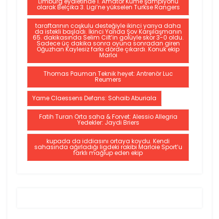
Limburg eyaletinde 1. Amatör Küme şampiyonu
olarak Belçika 3. Ligi’ne yükselen Turkse Rangers
taraftarının coşkulu desteğiyle ikinci yarıya daha
da istekli başladı. İkinci Yarıda Şov Karşılaşmanın
65. dakikasında Selim Cilt’in golüyle skor 3-0 oldu.
Sadece üç dakika sonra oyuna sonradan giren
Oğuzhan Kaylesiz farkı dörde çıkardı. Konuk ekip
Marloi
Thomas Pauman Teknik heyet: Antrenör Luc
Reumers
Yarne Claessens Defans: Sohaib Aburiala
Fatih Turan Orta saha & Forvet: Alessio Allegria
Yedekler: Jaydi Briers
kupada da iddiasını ortaya koydu. Kendi
sahasında ağırladığı ligdeki rakibi Marloie Sport’u
farklı mağlup eden ekip