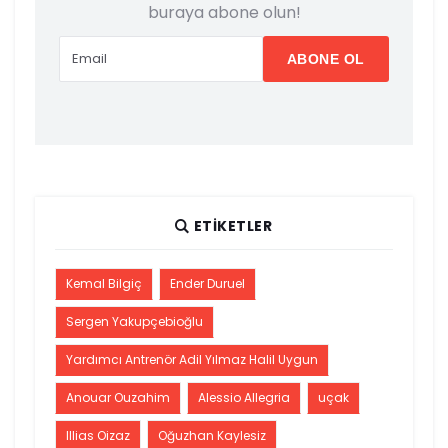
buraya abone olun!
ETIKETLER
Kemal Bilgiç
Ender Duruel
Sergen Yakupçebioğlu
Yardımcı Antrenör Adil Yılmaz Halil Uygun
Anouar Ouzahim
Alessio Allegria
uçak
Illias Oizaz
Oğuzhan Kaylesiz