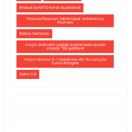
Brüksel’de NATO Paneli düzenlendi
Thomas Pauman Teknik heyet: Antrenör Luc
Reumers
Berkay Demirsoy
maçın ardından yaptığı açıklamada şunları
söyledi: “Bu galibiyet
maçın skorunu 5-1 olarak ilan etti. Bu sonuçla
Turkse Rangers
Selim Cilt