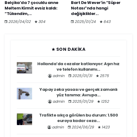
Belçika’da 7 çocuklu anne
Bart De Wever’in “Süper
Meltem Kirmit evsiz kaldı:
Notası”nda hangi
“Tükendim,...
değişiklikler...
2026/04/02
304
2025/01/24
643
SON DAKIKA
Hollanda’da cezalar katlanıyor: Aşırı hız
ve telefon kullanımı...
admin
2025/01/31
2575
Yapay zeka yasası ve gerçek zamanlı
yüz tanıma: Avrupa...
admin
2025/01/29
1252
Trafikte sıkça görülen bu durum: 1.500
euroya kadar ceza...
admin
2024/06/29
1423