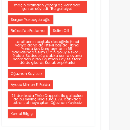
maçın ardından yaptığı açıklamada
şunları söyledi: “Bu galibiyet
Sergen Yakupçebioğlu
Brüksel'de Patlama
Selim Cilt
taraftarının coşkulu desteğiyle ikinci
yarıya daha da istekli başladı. İkinci
Yarıda Şov Karşılaşmanın 65.
dakikasında Selim Cilt’in golüyle skor 3-
0 oldu. Sadece üç dakika sonra oyuna
sonradan giren Oğuzhan Kaylesiz farkı
dörde çıkardı. Konuk ekip Marloi
Oğuzhan Kaylesiz
Ayoub Mimon El Faida
71. dakikada Théo Cappelle ile gol bulsa
da bu sevinç kısa sürdü. 78. dakikada
tekrar sahneye çıkan Oğuzhan Kaylesiz
Kemal Bilgiç