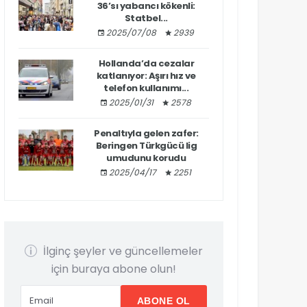
36’sı yabancı kökenli:
Statbel...
2025/07/08
2939
Hollanda’da cezalar
katlanıyor: Aşırı hız ve
telefon kullanımı...
2025/01/31
2578
Penaltıyla gelen zafer:
Beringen Türkgücü lig
umudunu korudu
2025/04/17
2251
İlginç şeyler ve güncellemeler
için buraya abone olun!