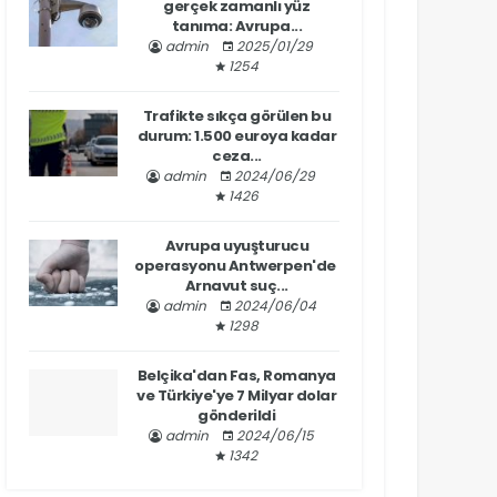
gerçek zamanlı yüz
tanıma: Avrupa...
admin
2025/01/29
1254
Trafikte sıkça görülen bu
durum: 1.500 euroya kadar
ceza...
admin
2024/06/29
1426
Avrupa uyuşturucu
operasyonu Antwerpen'de
Arnavut suç...
admin
2024/06/04
1298
Belçika'dan Fas, Romanya
ve Türkiye'ye 7 Milyar dolar
gönderildi
admin
2024/06/15
1342