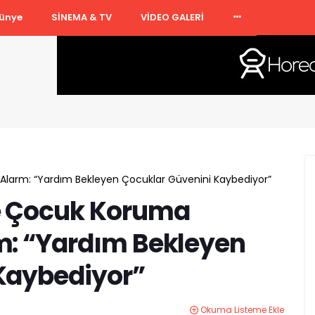
ünye
SİNEMA & TV
VİDEO GALERİ
Alarm: “Yardım Bekleyen Çocuklar Güvenini Kaybediyor”
e Çocuk Koruma
m: “Yardım Bekleyen
Kaybediyor”
Okuma Listeme Ekle