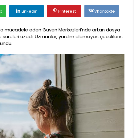
p
Linkedin
Pinterest
VKontakte
ıyla mücadele eden Güven Merkezleri’nde artan dosya
e süreleri uzadı. Uzmanlar, yardım alamayan çocukların
lundu.