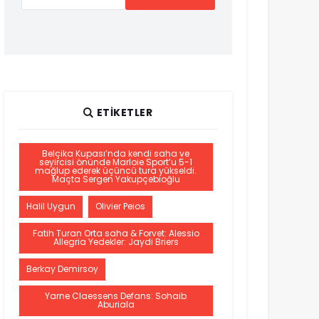
ETIKETLER
Belçika Kupası’nda kendi saha ve
seyircisi önünde Marloie Sport’u 5-1
mağlup ederek üçüncü tura yükseldi.
Maçta Sergen Yakupçebioğlu
Halil Uygun
Olivier Peios
Fatih Turan Orta saha & Forvet: Alessio
Allegria Yedekler: Jaydi Briers
Berkay Demirsoy
Yarne Claessens Defans: Sohaib
Aburiala