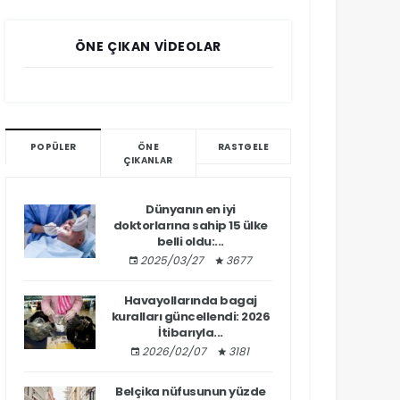
ÖNE ÇIKAN VIDEOLAR
POPÜLER
ÖNE
RASTGELE
ÇIKANLAR
Dünyanın en iyi
doktorlarına sahip 15 ülke
belli oldu:...
2025/03/27
3677
Havayollarında bagaj
kuralları güncellendi: 2026
İtibarıyla...
2026/02/07
3181
Belçika nüfusunun yüzde