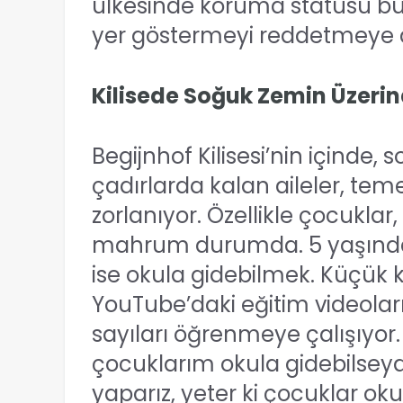
ülkesinde koruma statüsü bul
yer göstermeyi reddetmeye 
Kilisede Soğuk Zemin Üzer
Begijnhof Kilisesi’nin içinde,
çadırlarda kalan aileler, teme
zorlanıyor. Özellikle çocuklar
mahrum durumda. 5 yaşındak
ise okula gidebilmek. Küçük k
YouTube’daki eğitim videoların
sayıları öğrenmeye çalışıyor
çocuklarım okula gidebilseydi
yaparız, yeter ki çocuklar oku