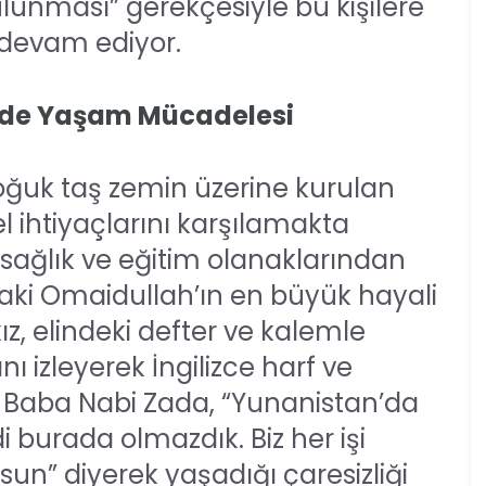
unması” gerekçesiyle bu kişilere
devam ediyor.
inde Yaşam Mücadelesi
 soğuk taş zemin üzerine kurulan
l ihtiyaçlarını karşılamakta
, sağlık ve eğitim olanaklarından
i Omaidullah’ın en büyük hayali
ız, elindeki defter ve kalemle
ı izleyerek İngilizce harf ve
. Baba Nabi Zada, “Yunanistan’da
 burada olmazdık. Biz her işi
sun” diyerek yaşadığı çaresizliği