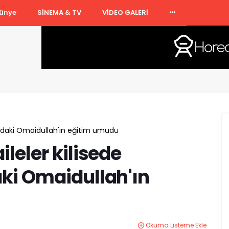
ünye
SİNEMA & TV
VİDEO GALERİ
aşındaki Omaidullah'ın eğitim umudu
ileler kilisede
aki Omaidullah'ın
Okuma Listeme Ekle