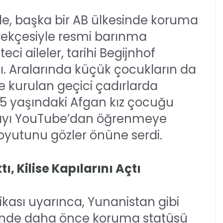
’de, başka bir AB ülkesinde koruma
rekçesiyle resmi barınma
i aileler, tarihi Begijnhof
dı. Aralarında küçük çocukların da
de kurulan geçici çadırlarda
5 yaşındaki Afgan kız çocuğu
ayı YouTube’dan öğrenmeye
oyutunu gözler önüne serdi.
ı, Kilise Kapılarını Açtı
tikası uyarınca, Yunanistan gibi
esinde daha önce koruma statüsü