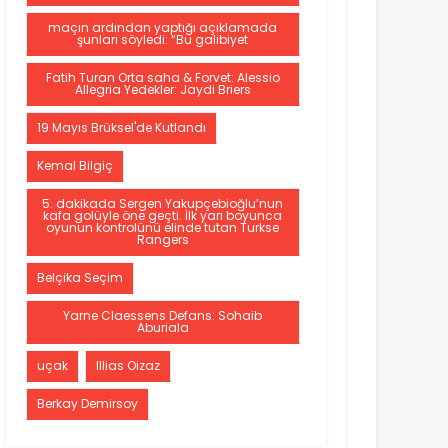
maçın ardından yaptığı açıklamada
şunları söyledi: “Bu galibiyet
Fatih Turan Orta saha & Forvet: Alessio
Allegria Yedekler: Jaydi Briers
19 Mayıs Brüksel'de Kutlandı
Kemal Bilgiç
5. dakikada Sergen Yakupçebioğlu’nun
kafa golüyle öne geçti. İlk yarı boyunca
oyunun kontrolünü elinde tutan Turkse
Rangers
Belçika Seçim
Yarne Claessens Defans: Sohaib
Aburiala
uçak
Illias Oizaz
Berkay Demirsoy