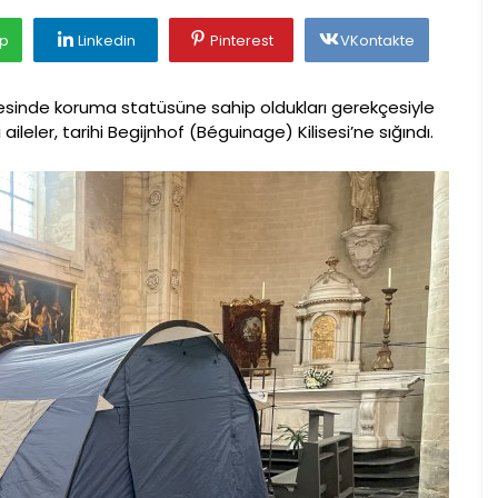
p
Linkedin
Pinterest
VKontakte
lkesinde koruma statüsüne sahip oldukları gerekçesiyle
eler, tarihi Begijnhof (Béguinage) Kilisesi’ne sığındı.