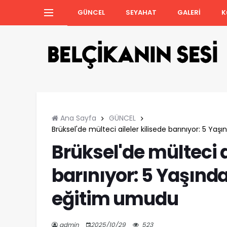
GÜNCEL
SEYAHAT
GALERİ
K
Ana Sayfa
GÜNCEL
Brüksel'de mülteci aileler kilisede barınıyor: 5 Y
Brüksel'de mülteci a
barınıyor: 5 Yaşınd
eğitim umudu
admin
2025/10/29
523