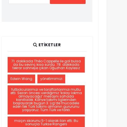
ETIKETLER
71. dakikada Théo Cappelle ile gol bulsa
da bu sevinç kısa sürdü. 78. dakikada
tekrar sahneye çıkan Oğuzhan Kaylesiz
Edwin Wang
yönetimimizi
futbolcularımızı ve taraftarlarımızı mutlu
etti. Sezon öncesi verdiğimiz ‘kolay lokma
olmayacağız’ mesajını sahada
kanıtladık. Kahve takımı liglerinden
başlayarak bugün 3. Lig’de mücadele
eden tek Türk takımı olmanın gururunu
yaşıyoruz. Tüm Türk ve farklı
maçın skorunu 5-1 olarak ilan etti. Bu
sonuçla Turkse Rangers