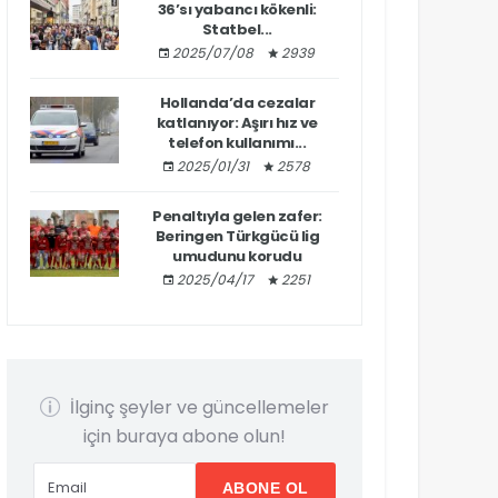
36’sı yabancı kökenli:
Statbel...
2025/07/08
2939
Hollanda’da cezalar
katlanıyor: Aşırı hız ve
telefon kullanımı...
2025/01/31
2578
Penaltıyla gelen zafer:
Beringen Türkgücü lig
umudunu korudu
2025/04/17
2251
İlginç şeyler ve güncellemeler
için buraya abone olun!