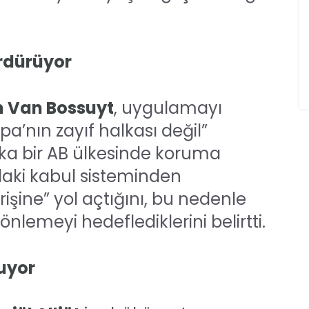
rdürüyor
 Van Bossuyt
, uygulamayı
pa’nın zayıf halkası değil”
şka bir AB ülkesinde koruma
’daki kabul sisteminden
rişine” yol açtığını, bu nedenle
önlemeyi hedeflediklerini belirtti.
ruyor