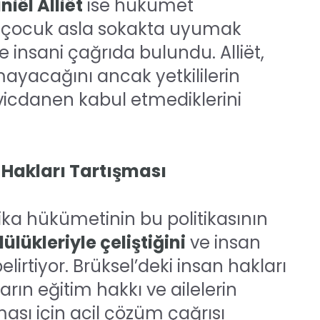
niël Alliët
ise hükümet
Bir çocuk asla sokakta uyumak
 insani çağrıda bulundu. Alliët,
amayacağını ancak yetkililerin
 vicdanen kabul etmediklerini
 Hakları Tartışması
çika hükümetinin bu politikasının
lükleriyle çeliştiğini
ve insan
lirtiyor. Brüksel’deki insan hakları
arın eğitim hakkı ve ailelerin
sı için acil çözüm çağrısı