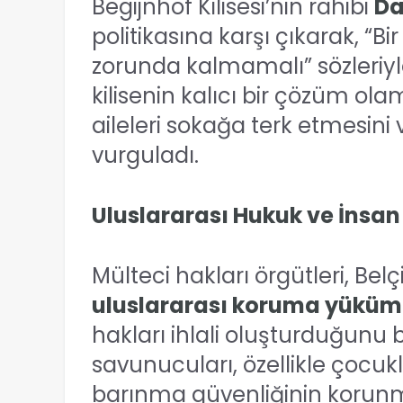
Begijnhof Kilisesi’nin rahibi
Da
politikasına karşı çıkarak, “
zorunda kalmamalı” sözleriyle
kilisenin kalıcı bir çözüm ol
aileleri sokağa terk etmesini
vurguladı.
Uluslararası Hukuk ve İnsan
Mülteci hakları örgütleri, Bel
uluslararası koruma yükümlü
hakları ihlali oluşturduğunu be
savunucuları, özellikle çocukl
barınma güvenliğinin korunma