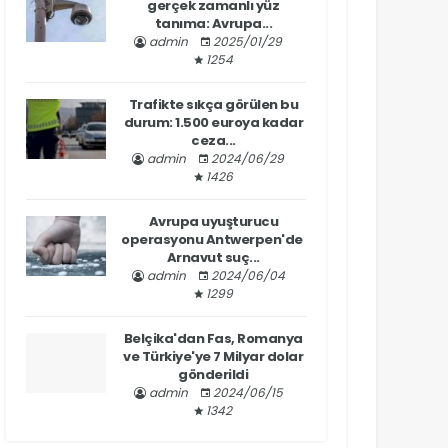
gerçek zamanlı yüz
tanıma: Avrupa...
admin
2025/01/29
1254
Trafikte sıkça görülen bu
durum: 1.500 euroya kadar
ceza...
admin
2024/06/29
1426
Avrupa uyuşturucu
operasyonu Antwerpen'de
Arnavut suç...
admin
2024/06/04
1299
Belçika'dan Fas, Romanya
ve Türkiye'ye 7 Milyar dolar
gönderildi
admin
2024/06/15
1342