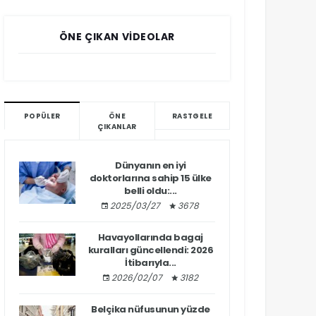
ÖNE ÇIKAN VIDEOLAR
POPÜLER
ÖNE
RASTGELE
ÇIKANLAR
Dünyanın en iyi
doktorlarına sahip 15 ülke
belli oldu:...
2025/03/27
3678
Havayollarında bagaj
kuralları güncellendi: 2026
İtibarıyla...
2026/02/07
3182
Belçika nüfusunun yüzde