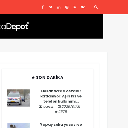
SON DAKIKA
Hollanda’da cezalar
katlanıyor: Aşırı hız ve
telefon kullanımı...
admin
2025/01/31
2575
Yapay zeka yasası ve