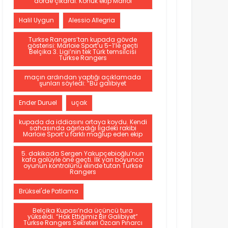
dörde çıkardı. Konuk ekip Marloi
Halil Uygun
Alessio Allegria
Turkse Rangers’tan kupada gövde
gösterisi: Marloie Sport’u 5-1’le geçti
Belçika 3. Ligi’nin tek Türk temsilcisi
Turkse Rangers
maçın ardından yaptığı açıklamada
şunları söyledi: “Bu galibiyet
Ender Duruel
uçak
kupada da iddiasını ortaya koydu. Kendi
sahasında ağırladığı ligdeki rakibi
Marloie Sport’u farklı mağlup eden ekip
5. dakikada Sergen Yakupçebioğlu’nun
kafa golüyle öne geçti. İlk yarı boyunca
oyunun kontrolünü elinde tutan Turkse
Rangers
Brüksel'de Patlama
Belçika Kupası’nda üçüncü tura
yükseldi. “Hak Ettiğimiz Bir Galibiyet”
Turkse Rangers Sekreteri Özcan Pınarcı