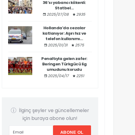
36’sı yabancı kökenli:
Statbel...
2025/07/08
2935
Hollanda’da cezalar
katlanıyor: Aşırı hız ve
telefon kullanımı...
2025/01/31
2575
Penaltıyla gelen zafer:
Beringen Türkgücü lig
umudunu korudu
2025/04/17
2251
İlginç şeyler ve güncellemeler
için buraya abone olun!