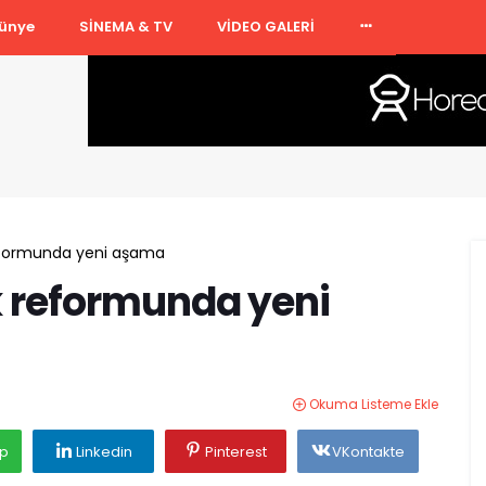
ünye
SİNEMA & TV
VİDEO GALERİ
reformunda yeni aşama
k reformunda yeni
Okuma Listeme Ekle
p
Linkedin
Pinterest
VKontakte