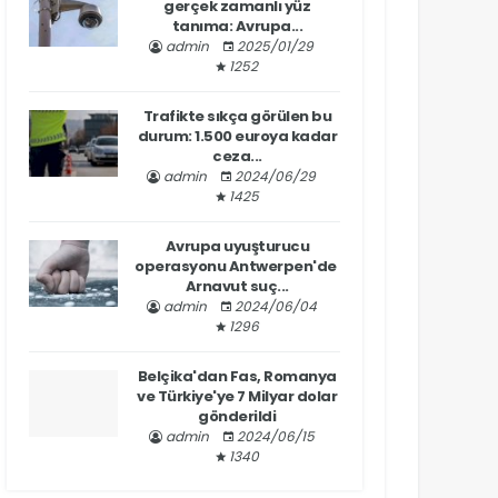
gerçek zamanlı yüz
tanıma: Avrupa...
admin
2025/01/29
1252
Trafikte sıkça görülen bu
durum: 1.500 euroya kadar
ceza...
admin
2024/06/29
1425
Avrupa uyuşturucu
operasyonu Antwerpen'de
Arnavut suç...
admin
2024/06/04
1296
Belçika'dan Fas, Romanya
ve Türkiye'ye 7 Milyar dolar
gönderildi
admin
2024/06/15
1340