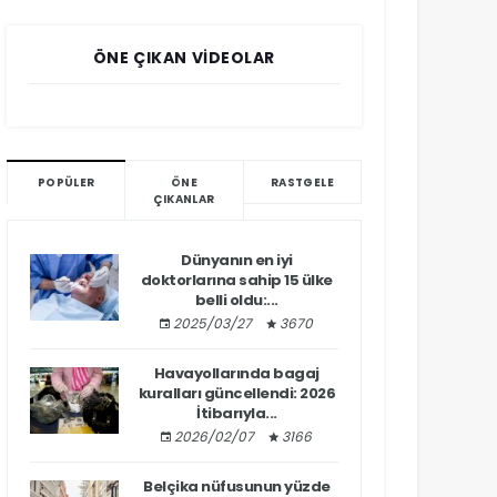
ÖNE ÇIKAN VIDEOLAR
POPÜLER
ÖNE
RASTGELE
ÇIKANLAR
Dünyanın en iyi
doktorlarına sahip 15 ülke
belli oldu:...
2025/03/27
3670
Havayollarında bagaj
kuralları güncellendi: 2026
İtibarıyla...
2026/02/07
3166
Belçika nüfusunun yüzde