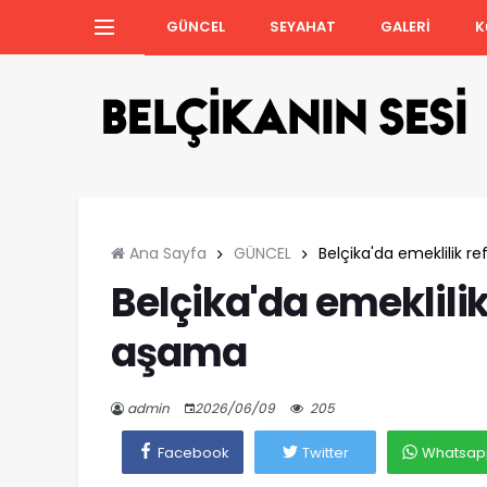
GÜNCEL
SEYAHAT
GALERİ
K
Ana Sayfa
GÜNCEL
Belçika'da emeklilik 
Belçika'da emeklili
aşama
admin
2026/06/09
205
Facebook
Twitter
Whatsap