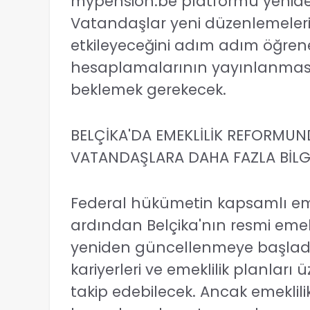
mypension.be platformu yenid
Vatandaşlar yeni düzenlemelerin
etkileyeceğini adım adım öğrene
hesaplamalarının yayınlanması iç
beklemek gerekecek.
BELÇİKA'DA EMEKLİLİK REFORMUN
VATANDAŞLARA DAHA FAZLA BİL
Federal hükümetin kapsamlı em
ardından Belçika'nın resmi eme
yeniden güncellenmeye başladı
kariyerleri ve emeklilik planları 
takip edebilecek. Ancak emeklilik